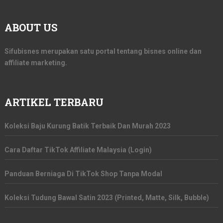
ABOUT US
Sifubisnes merupakan satu portal tentang bisnes online dan
affiliate marketing.
ARTIKEL TERBARU
Koleksi Baju Kurung Batik Terbaik Dan Murah 2023
Cara Daftar TikTok Affiliate Malaysia (Login)
Panduan Berniaga Di TikTok Shop Tanpa Modal
Koleksi Tudung Bawal Satin 2023 (Printed, Matte, Silk, Bubble)