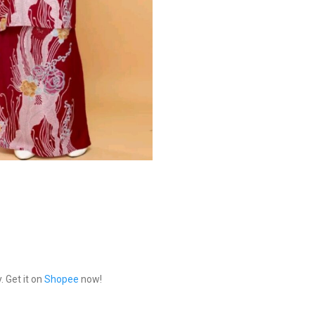
 Get it on
Shopee
now!