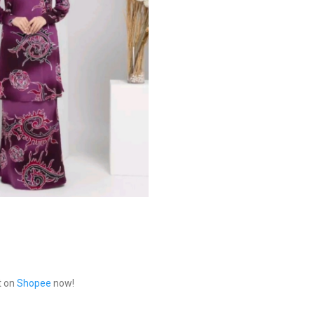
t on
Shopee
now!