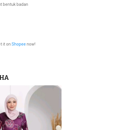
ut bentuk badan
t it on
Shopee
now!
SHA